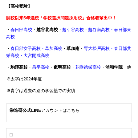
【高校受験】
開校以来5年連続「学校選択問題採用校」合格者輩出中！
・
春日部高校
・
越谷北高校
・
越ケ谷高校・越谷南高校・春日部東
高校
・
春日部女子高校・草加高校
・
草加南
・
専大松戸高校
・春日部共
栄高校・大宮開成高校
・
駒澤高校
・
昌平高校
・
叡明高校
・
花咲徳栄高校
・
浦和学院
他
※太字は2024年度
※青字は過去の別の学習塾での実績
栄進研公式LINE
アカウントはこちら