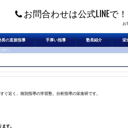
お問合わせは公式LINEで！
お
塾長の直接指導
手厚い指導
塾長紹介
栄
は大忙し
のすぐ近く、個別指導の学習塾、分析指導の栄進研です。
ります。