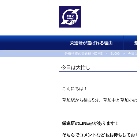
栄進研が選ばれる理由
分析指導の栄進研 HOME
>
BLOG
>
今日
今日は大忙し
こんにちは！
草加駅から徒歩5分、草加中と草加小
栄進研のLINE@があります！
そちらでコメントなどもお待ちしてお