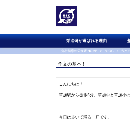
栄進研が選ばれる理由
分析指導の栄進研 HOME
>
BLOG
>
作文
作文の基本！
こんにちは！
草加駅から徒歩5分、草加中と草加小
今日は歩いて帰る一戸です。