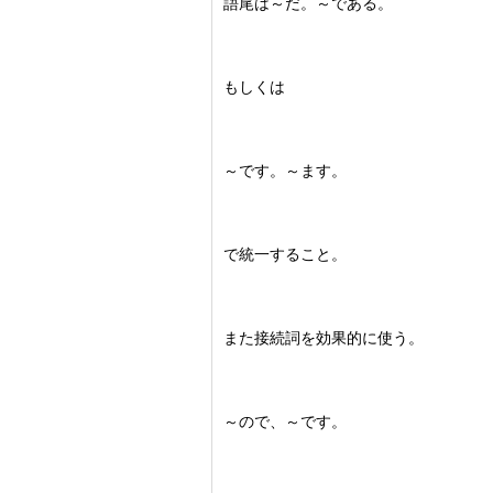
語尾は～だ。～である。
もしくは
～です。～ます。
で統一すること。
また接続詞を効果的に使う。
～ので、～です。