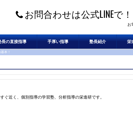
お問合わせは公式LINEで！
お
塾長の直接指導
手厚い指導
塾長紹介
栄
の基本！
のすぐ近く、個別指導の学習塾、分析指導の栄進研です。