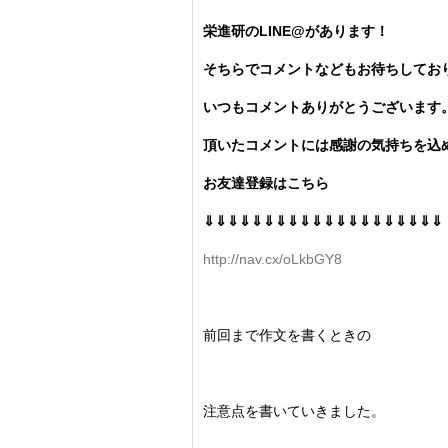
栄進研のLINE@があります！
そちらでコメントなどもお待ちしてお
いつもコメントありがとうございます
頂いたコメントには感謝の気持ちを込め
お友達登録はこちら
⇓⇓⇓⇓⇓⇓⇓⇓⇓⇓⇓⇓⇓⇓⇓⇓⇓⇓⇓⇓
http://nav.cx/oLkbGY8
前回まで作文を書くときの
注意点を書いていきました。