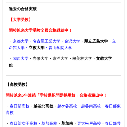
過去の合格実績
【大学受験】
開校以来大学受験全員合格継続中！
・
京都大学・名古屋工業大学・金沢大学
・
県立広島大学
・
立
命館大学・
立教大学
・青山学院大学
・
関西大学
・専修大学・東洋大学・桜美林大学・
文教大学
他
【高校受験】
開校以来5年連続「学校選択問題採用校」合格者輩出中！
・
春日部高校
・
越谷北高校
・
越ケ谷高校・越谷南高校・春日部東
高校
・
春日部女子高校・草加高校
・
草加南
・
専大松戸高校
・春日部共