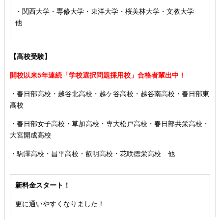
・関西大学・専修大学・東洋大学・桜美林大学・文教大学
他
【高校受験】
開校以来5年連続「学校選択問題採用校」合格者輩出中！
・春日部高校・越谷北高校・越ケ谷高校・越谷南高校・春日部東
高校
・春日部女子高校・草加高校
・専大松戸高校
・春日部共栄高校
・
大宮開成高校
・駒澤高校・昌平高校・叡明高校・花咲徳栄高校 他
新料金スタート！
更に通いやすくなりました！