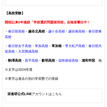
【高校受験】
開校以来5年連続「学校選択問題採用校」合格者輩出中！
・
春日部高校
・
越谷北高校
・
越ケ谷高校・越谷南高校・春日部東
高校
・
春日部女子高校・草加高校
・
草加南
・
専大松戸高校
・春日部共
栄高校・大宮開成高校
・
駒澤高校
・
昌平高校
・
叡明高校
・
花咲徳栄高校
・
浦和学院
他
※太字は2024年度
※青字は過去の別の学習塾での実績
栄進研公式LINE
アカウントはこちら