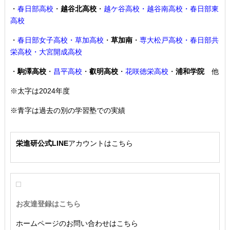
・
春日部高校
・
越谷北高校
・
越ケ谷高校・越谷南高校・春日部東
高校
・
春日部女子高校・草加高校
・
草加南
・
専大松戸高校
・春日部共
栄高校・大宮開成高校
・
駒澤高校
・
昌平高校
・
叡明高校
・
花咲徳栄高校
・
浦和学院
他
※太字は2024年度
※青字は過去の別の学習塾での実績
栄進研公式LINE
アカウントはこちら
お友達登録はこちら
ホームページのお問い合わせはこちら