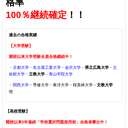
格率
100％継続確定
！！
過去の合格実績
【大学受験】
開校以来大学受験全員合格継続中！
・
京都大学・名古屋工業大学・金沢大学
・
県立広島大学
・
立
命館大学・
立教大学
・青山学院大学
・
関西大学
・専修大学・東洋大学・桜美林大学・
文教大学
他
【高校受験】
開校以来5年連続「学校選択問題採用校」合格者輩出中！