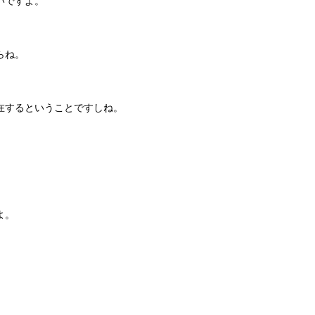
いですよ。
らね。
在するということですしね。
よ。