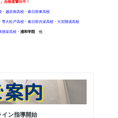
校」合格者輩出中！
校・越谷南高校・春日部東高校
・
専大松戸高校
・春日部共栄高校・大宮開成高校
咲徳栄高校
・
浦和学院
他