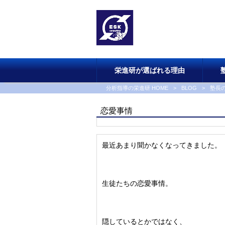
栄進研が選ばれる理由
分析指導の栄進研 HOME
>
BLOG
>
塾長
恋愛事情
最近あまり聞かなくなってきました。
生徒たちの恋愛事情。
隠しているとかではなく、