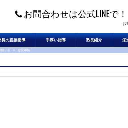
お問合わせは公式LINEで！
お
塾長の直接指導
手厚い指導
塾長紹介
栄
の独り言
>
恋愛事情