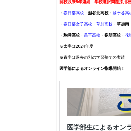
開校以来5年連続「学校選択問題採用
・
春日部高校
・
越谷北高校
・
越ケ谷高
・
春日部女子高校・草加高校
・
草加南
・
駒澤高校
・
昌平高校
・
叡明高校
・
花
※太字は2024年度
※青字は過去の別の学習塾での実績
医学部によるオンライン指導開始！