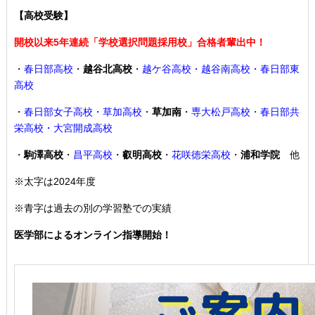
【高校受験】
開校以来5年連続「学校選択問題採用校」合格者輩出中！
・
春日部高校
・
越谷北高校
・
越ケ谷高校・越谷南高校・春日部東
高校
・
春日部女子高校・草加高校
・
草加南
・
専大松戸高校
・春日部共
栄高校・大宮開成高校
・
駒澤高校
・
昌平高校
・
叡明高校
・
花咲徳栄高校
・
浦和学院
他
※太字は2024年度
※青字は過去の別の学習塾での実績
医学部によるオンライン指導開始！