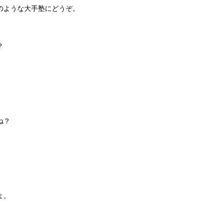
のような大手塾にどうぞ。
？
ね？
よ。