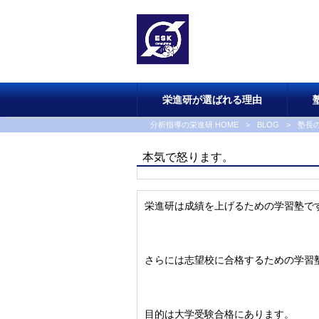
栄進研が選ばれる理由
分析指導の栄進研 HOME
>
BLOG
>
塾長
本気で怒ります。
栄進研は成績を上げるための学習塾で
さらには志望校に合格するための学習
目的は大学受験合格にあります。