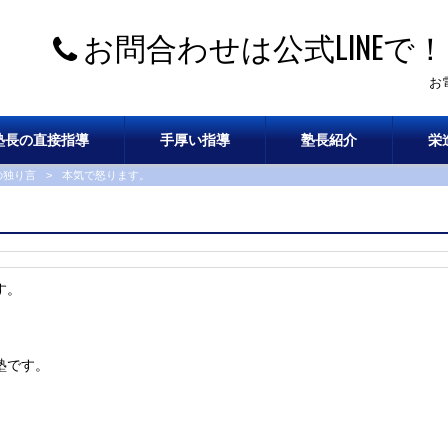
お問合わせは公式LINEで！
お
塾長の直接指導
手厚い指導
塾長紹介
栄
の独り言
>
本気で怒ります。
す。
塾です。