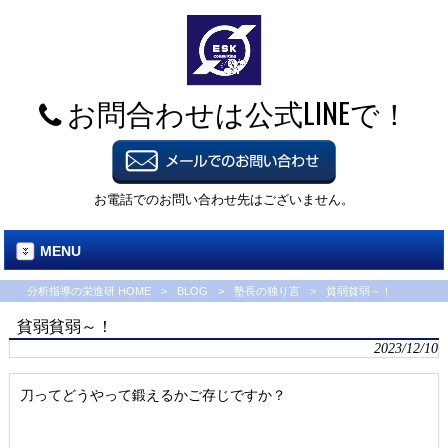
お問合わせは公式LINEで！
お電話でのお問い合わせ先はございません。
MENU
分析指導の栄進研 HOME
>
BLOG
>
塾長の独り言
>
貧弱貧弱～！
貧弱貧弱～！
2023/12/10
刀ってどうやって鍛えるかご存じですか？