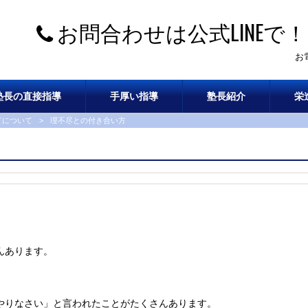
お問合わせは公式LINEで！
お
塾長の直接指導
手厚い指導
塾長紹介
栄
てについて
>
理不尽との付き合い方
んあります。
やりなさい」と言われたことがたくさんあります。