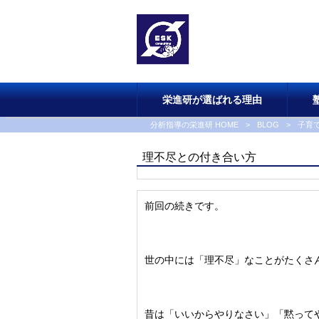
栄進研が選ばれる理由
分析指導の栄進研 HOME
>
BLOG
>
子育
理不尽との付き合い方
前回の続きです。
世の中には「理不尽」なことがたくさ
昔は「いいからやりなさい」「黙って