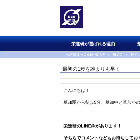
栄進研が選ばれる理由
分析指導の栄進研 HOME
>
BLOG
>
最初
最初の1歩を誰よりも早く
こんにちは！
草加駅から徒歩5分、草加中と草加小
栄進研のLINE@があります！
そちらでコメントなどもお待ちしてお