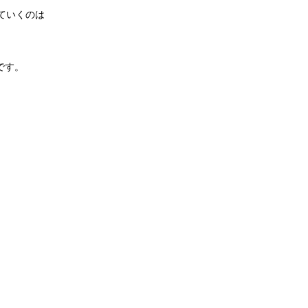
ていくのは
です。
！