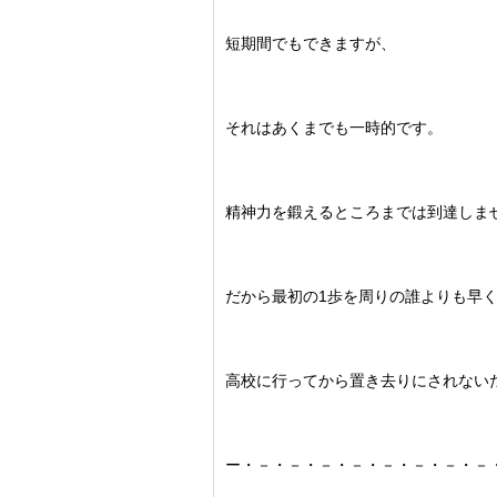
短期間でもできますが、
それはあくまでも一時的です。
精神力を鍛えるところまでは到達しま
だから最初の1歩を周りの誰よりも早
高校に行ってから置き去りにされない
ー・－・－・－・－・－・－・－・－