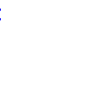
）
）
。