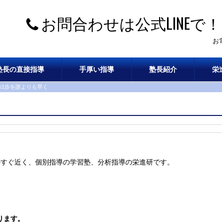
お問合わせは公式LINEで！
お
塾長の直接指導
手厚い指導
塾長紹介
栄
の1歩を誰よりも早く
のすぐ近く、個別指導の学習塾、分析指導の栄進研です。
ります。