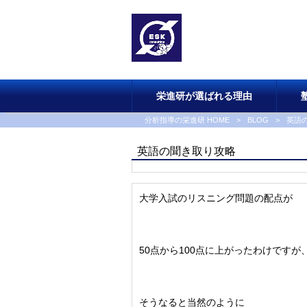
栄進研が選ばれる理由
分析指導の栄進研 HOME
>
BLOG
>
英語
英語の聞き取り攻略
大学入試のリスニング問題の配点が
50点から100点に上がったわけですが
そうなると当然のように