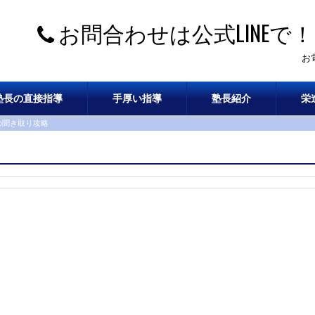
お問合わせは公式LINEで！
お
塾長の直接指導
手厚い指導
塾長紹介
栄
の聞き取り攻略
、