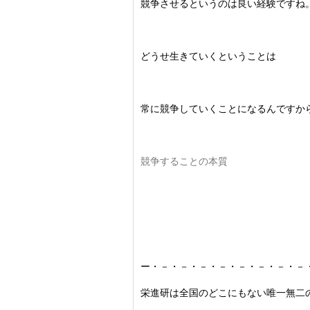
競争させるというのは良い経験ですね
どうせ生きていくということは
常に競争していくことになるんですか
競争することの本質
ー・－・－・－・－・－・－・－・－
栄進研は全国のどこにもない唯一無二