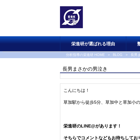
栄進研が選ばれる理由
分析指導の栄進研 HOME
>
BLOG
>
長男
長男まさかの男泣き
こんにちは！
草加駅から徒歩5分、草加中と草加小
栄進研のLINE@があります！
そちらでコメントなどもお待ちしてお