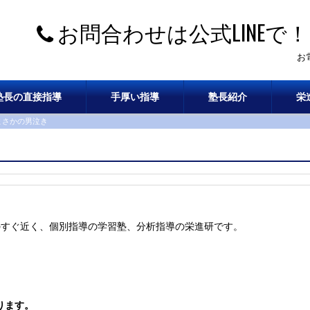
お問合わせは公式LINEで！
お
塾長の直接指導
手厚い指導
塾長紹介
栄
まさかの男泣き
のすぐ近く、個別指導の学習塾、分析指導の栄進研です。
ります。