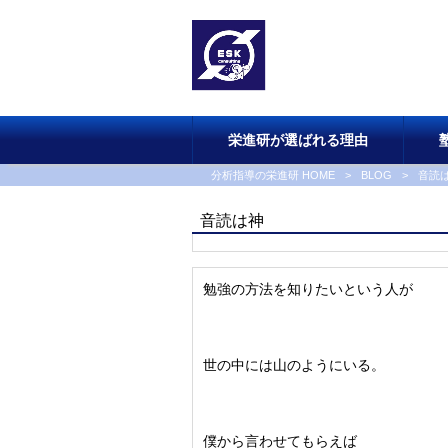
栄進研が選ばれる理由
分析指導の栄進研 HOME
>
BLOG
>
音読
音読は神
勉強の方法を知りたいという人が
世の中には山のようにいる。
僕から言わせてもらえば