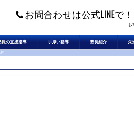
お問合わせは公式LINEで！
お
塾長の直接指導
手厚い指導
塾長紹介
栄
は神