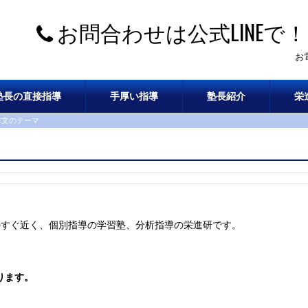
お問合わせは公式LINEで！
お
塾長の直接指導
手厚い指導
塾長紹介
栄
3作文のテーマ
のすぐ近く、個別指導の学習塾、分析指導の栄進研です。
ります。
。