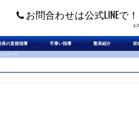
お問合わせは公式LINEで！
お
塾長の直接指導
手厚い指導
塾長紹介
栄
9作文のテーマ