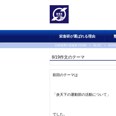
栄進研が選ばれる理由
分析指導の栄進研 HOME
>
BLOG
>
8/1
8/19作文のテーマ
前回のテーマは
「炎天下の運動部の活動について」
でした。