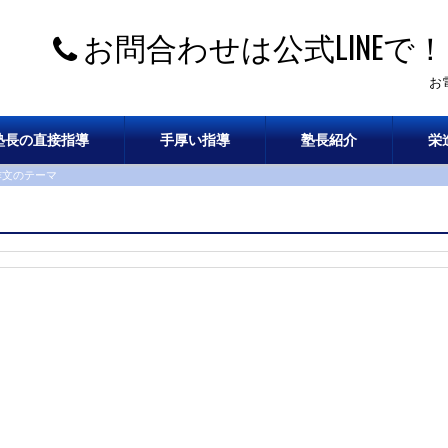
お問合わせは公式LINEで！
お
塾長の直接指導
手厚い指導
塾長紹介
栄
1作文のテーマ