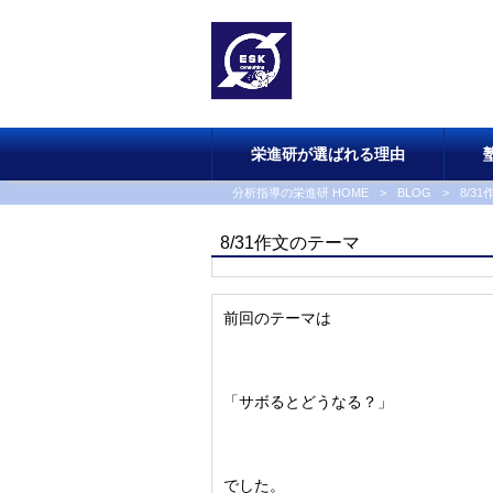
栄進研が選ばれる理由
分析指導の栄進研 HOME
>
BLOG
>
8/3
8/31作文のテーマ
前回のテーマは
「サボるとどうなる？」
でした。