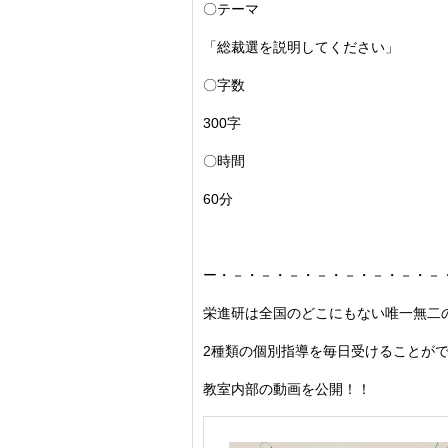
〇テーマ
「総裁選を説明してください」
〇字数
300字
〇時間
60分
ー・－・－・－・－・－・－・－・－
栄進研は全国のどこにもない唯一無二
2種類の個別指導を毎日受けることが
教室内部の動画を公開！！