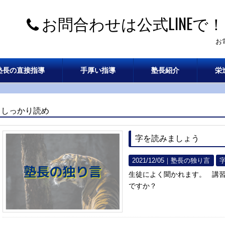
お問合わせは公式LINEで！
お
塾長の直接指導
手厚い指導
塾長紹介
栄
しっかり読め
字を読みましょう
2021/12/05｜
塾長の独り言
生徒によく聞かれます。 講
ですか？