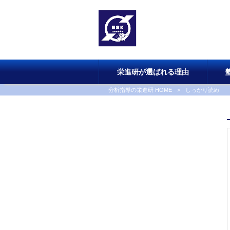
栄進研が選ばれる理由
分析指導の栄進研 HOME
>
しっかり読め