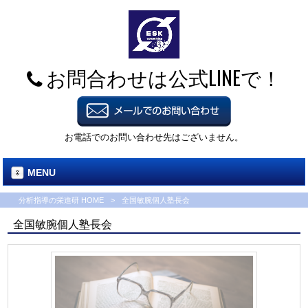
お問合わせは公式LINEで！
お電話でのお問い合わせ先はございません。
MENU
分析指導の栄進研 HOME
>
全国敏腕個人塾長会
全国敏腕個人塾長会