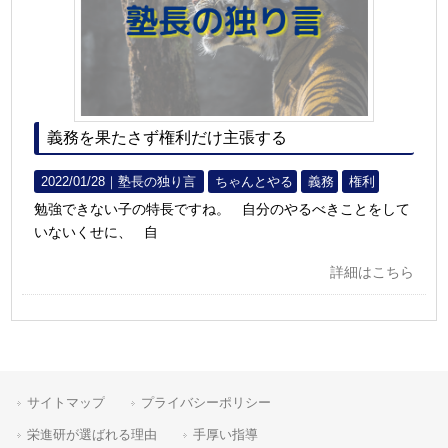
義務を果たさず権利だけ主張する
2022/01/28｜
塾長の独り言
ちゃんとやる
義務
権利
勉強できない子の特長ですね。 自分のやるべきことをして
いないくせに、 自
詳細はこちら
サイトマップ
プライバシーポリシー
栄進研が選ばれる理由
手厚い指導