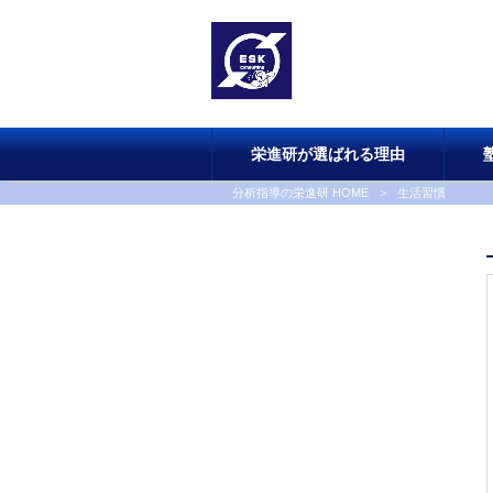
栄進研が選ばれる理由
分析指導の栄進研 HOME
>
生活習慣