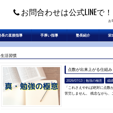
お問合わせは公式LINEで！
お
塾長の直接指導
手厚い指導
塾長紹介
栄
生活習慣
点数が出来上がる仕組み
2026/07/13｜
勉強の極意
成
「これさえやれば絶対に点数が
苦労しません。 残念ながら、