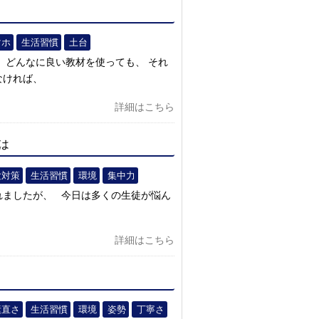
マホ
生活習慣
土台
 どんなに良い教材を使っても、 それ
なければ、
詳細はこちら
は
験対策
生活習慣
環境
集中力
れましたが、 今日は多くの生徒が悩ん
詳細はこちら
素直さ
生活習慣
環境
姿勢
丁寧さ