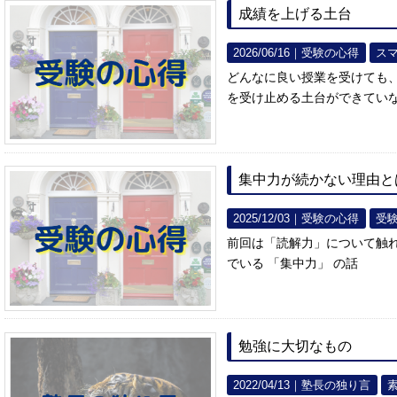
成績を上げる土台
2026/06/16｜
受験の心得
ス
どんなに良い授業を受けても、
を受け止める土台ができてい
集中力が続かない理由と
2025/12/03｜
受験の心得
受
前回は「読解力」について触
でいる 「集中力」 の話
勉強に大切なもの
2022/04/13｜
塾長の独り言