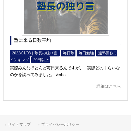
塾に来る日数平均
2022/01/08｜
塾長の独り言
毎日塾
毎日勉強
通塾回数ラ
インキング
20日以上
実際みんなほとんど毎日来るんですが、 実際どのくらいな
のかを調べてみました。 &nbs
詳細はこちら
サイトマップ
プライバシーポリシー