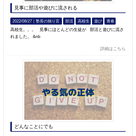
見事に部活や遊びに流される
2022/08/27｜
塾長の独り言
部活
高校生
遊び
青春
高校生。。。 見事にほとんどの生徒が 部活と遊びに流さ
れました。 &nb
詳細はこちら
どんなことにでも