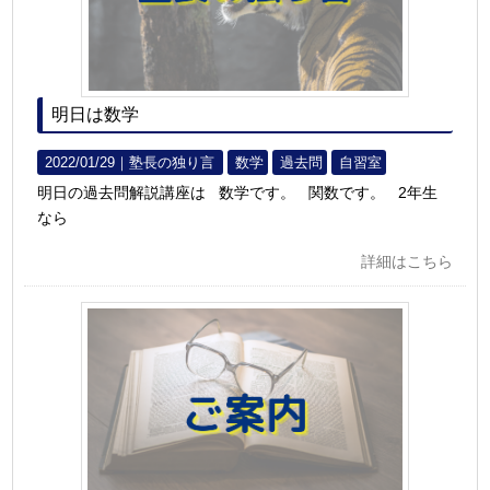
明日は数学
2022/01/29｜
塾長の独り言
数学
過去問
自習室
明日の過去問解説講座は 数学です。 関数です。 2年生
なら
詳細はこちら