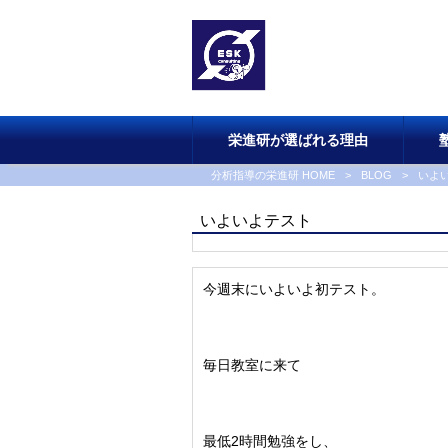
栄進研が選ばれる理由
分析指導の栄進研 HOME
>
BLOG
>
いよ
いよいよテスト
今週末にいよいよ初テスト。
毎日教室に来て
最低2時間勉強をし、