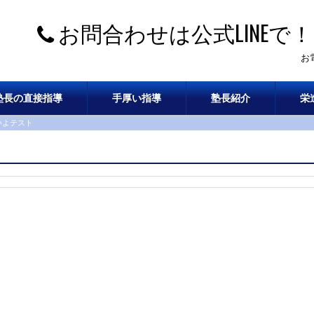
お問合わせは公式LINEで！
お
塾長の直接指導
手厚い指導
塾長紹介
栄
いよテスト