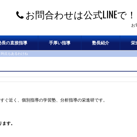
お問合わせは公式LINEで！
お
塾長の直接指導
手厚い指導
塾長紹介
栄
な利点もあるわけね
のすぐ近く、個別指導の学習塾、分析指導の栄進研です。
ります。
。