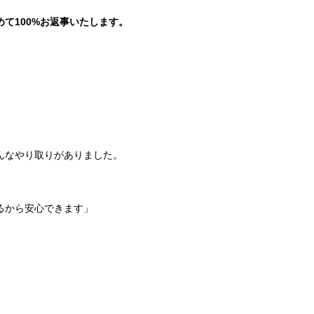
て100%お返事いたします。
んなやり取りがありました。
るから安心できます」
、