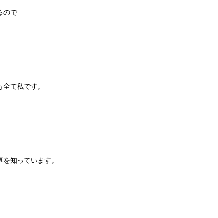
るので
も全て私です。
、
事を知っています。