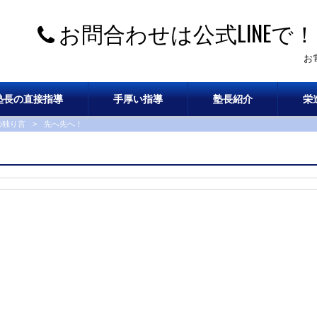
お問合わせは公式LINEで！
お
塾長の直接指導
手厚い指導
塾長紹介
栄
の独り言
>
先へ先へ！