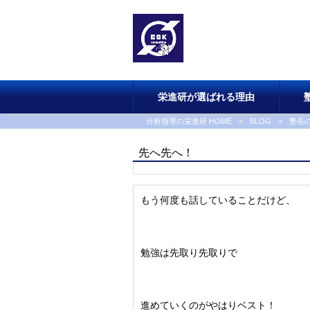
栄進研が選ばれる理由
分析指導の栄進研 HOME
>
BLOG
>
塾長
先へ先へ！
もう何度も話していることだけど、
勉強は先取り先取りで
進めていくのがやはりベスト！