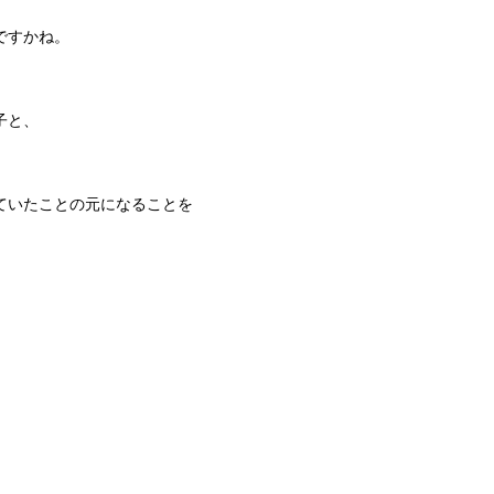
ですかね。
子と、
ていたことの元になることを