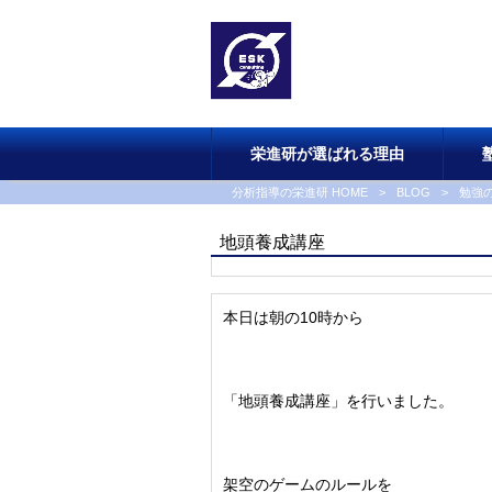
栄進研が選ばれる理由
分析指導の栄進研 HOME
>
BLOG
>
勉強
地頭養成講座
本日は朝の10時から
「地頭養成講座」を行いました。
架空のゲームのルールを