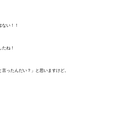
はない！！
したね！
と言ったんだい？」と思いますけど。