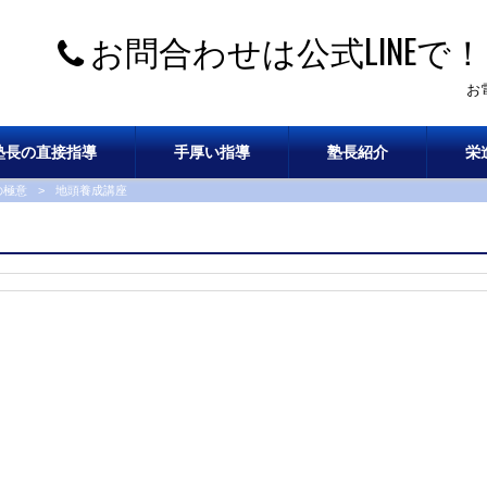
お問合わせは公式LINEで！
お
塾長の直接指導
手厚い指導
塾長紹介
栄
の極意
>
地頭養成講座