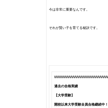
今は非常に重要なんです。
それが賢い子を育てる秘訣です。
\/\/\/\/\/\/\/\/\/\/\/\/\/\/\/\/\/\/\/\/\/\/\/\/\/\/\/\
過去の合格実績
【大学受験】
開校以来大学受験全員合格継続中