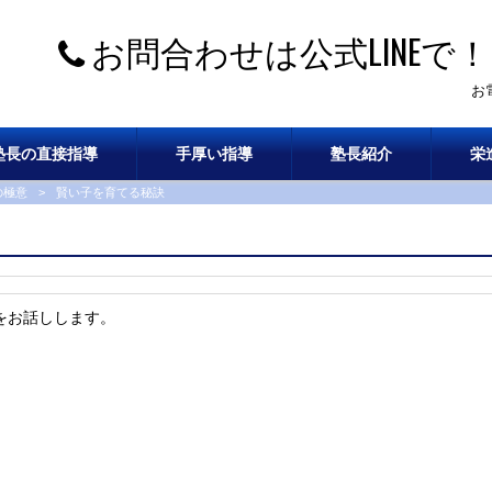
お問合わせは公式LINEで！
お
塾長の直接指導
手厚い指導
塾長紹介
栄
の極意
>
賢い子を育てる秘訣
をお話しします。