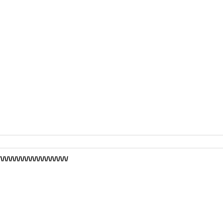
/\/\/\/\/\/\/\/\/\/\/\/\/\/\/\/\/\/
！