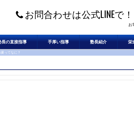
お問合わせは公式LINEで！
お
塾長の直接指導
手厚い指導
塾長紹介
栄
の夏ってなに？