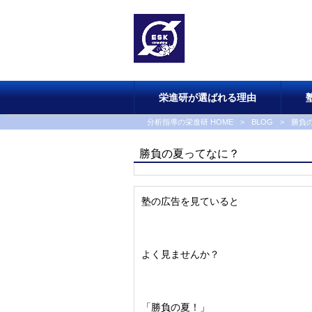
栄進研が選ばれる理由
分析指導の栄進研 HOME
>
BLOG
>
勝負
勝負の夏ってなに？
塾の広告を見ていると
よく見ませんか？
「勝負の夏！」