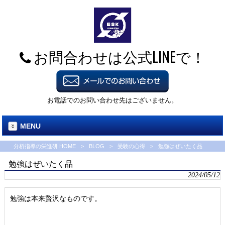
お問合わせは公式LINEで！
お電話でのお問い合わせ先はございません。
MENU
分析指導の栄進研 HOME
>
BLOG
>
受験の心得
>
勉強はぜいたく品
勉強はぜいたく品
2024/05/12
勉強は本来贅沢なものです。