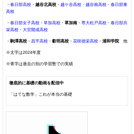
・
春日部高校
・
越谷北高校
・
越ケ谷高校・越谷南高校・春日部東
高校
・
春日部女子高校・草加高校
・
草加南
・
専大松戸高校
・春日部共
栄高校・大宮開成高校
・
駒澤高校
・
昌平高校
・
叡明高校
・
花咲徳栄高校
・
浦和学院
他
※太字は2024年度
※青字は過去の別の学習塾での実績
徹底的に基礎の動画を配信中
「はてな数学」これが本当の基礎