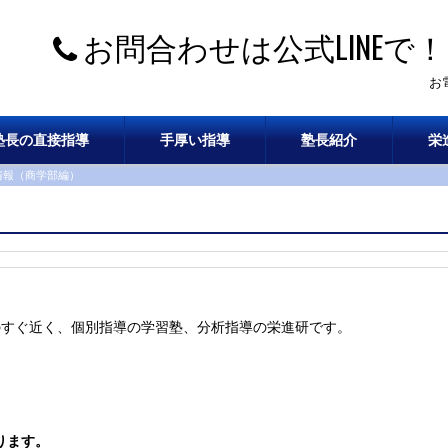
お問合わせは公式LINEで！
お
塾長の直接指導
手厚い指導
塾長紹介
栄
情報（商学部編）
のすぐ近く、個別指導の学習塾、分析指導の栄進研です。
ります。