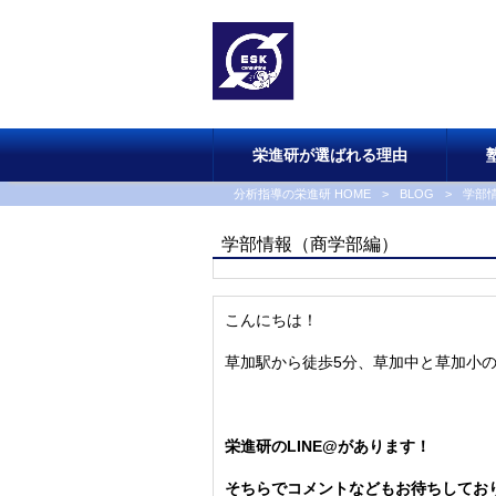
栄進研が選ばれる理由
分析指導の栄進研 HOME
>
BLOG
>
学部
学部情報（商学部編）
こんにちは！
草加駅から徒歩5分、草加中と草加小
栄進研のLINE@があります！
そちらでコメントなどもお待ちしてお