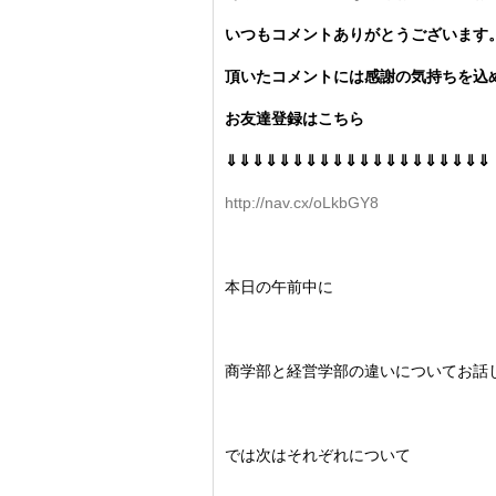
いつもコメントありがとうございます
頂いたコメントには感謝の気持ちを込め
お友達登録はこちら
⇓⇓⇓⇓⇓⇓⇓⇓⇓⇓⇓⇓⇓⇓⇓⇓⇓⇓⇓⇓
http://nav.cx/oLkbGY8
本日の午前中に
商学部と経営学部の違いについてお話
では次はそれぞれについて