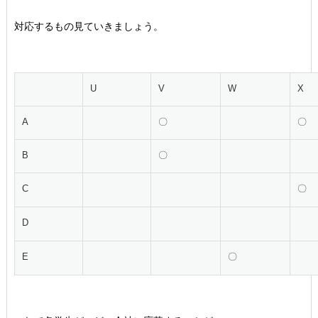
対応するもの見ていきましょう。
U
V
W
X
A
〇
〇
B
〇
C
〇
D
E
〇