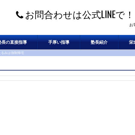
お問合わせは公式LINEで！
お
塾長の直接指導
手厚い指導
塾長紹介
栄
たるみは強制帰宅