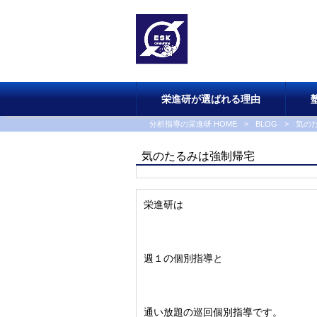
栄進研が選ばれる理由
分析指導の栄進研 HOME
>
BLOG
>
気の
気のたるみは強制帰宅
栄進研は
週１の個別指導と
通い放題の巡回個別指導です。