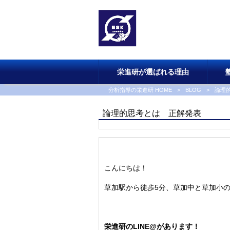
栄進研が選ばれる理由
分析指導の栄進研 HOME
>
BLOG
>
論理
論理的思考とは 正解発表
こんにちは！
草加駅から徒歩5分、草加中と草加小
栄進研のLINE@があります！