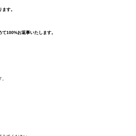
ります。
。
て100%お返事いたします。
す。