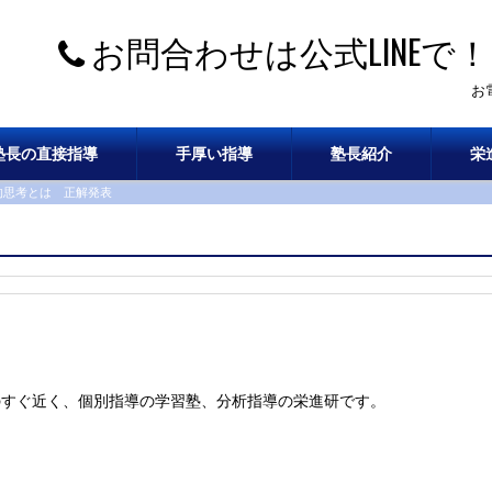
お問合わせは公式LINEで！
お
塾長の直接指導
手厚い指導
塾長紹介
栄
的思考とは 正解発表
のすぐ近く、個別指導の学習塾、分析指導の栄進研です。