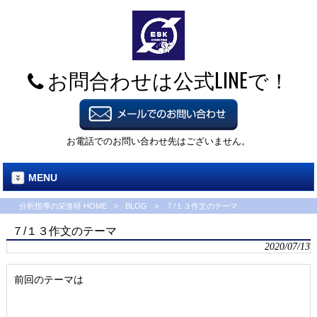
お問合わせは公式LINEで！
お電話でのお問い合わせ先はございません。
MENU
分析指導の栄進研 HOME
>
BLOG
>
７/１３作文のテーマ
７/１３作文のテーマ
2020/07/13
前回のテーマは