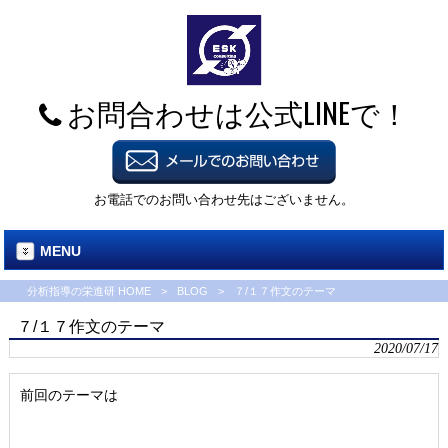
お問合わせは公式LINEで！
お電話でのお問い合わせ先はございません。
MENU
分析指導の栄進研 HOME
>
BLOG
>
７/１７作文のテーマ
７/１７作文のテーマ
2020/07/17
前回のテーマは