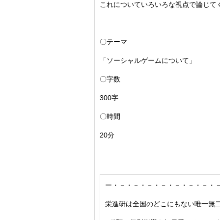
これについていろいろな視点で論じて
〇テーマ
「ソーシャルゲームについて」
〇字数
300字
〇時間
20分
ー・－・－・－・－・－・－・－・
栄進研は全国のどこにもない唯一無