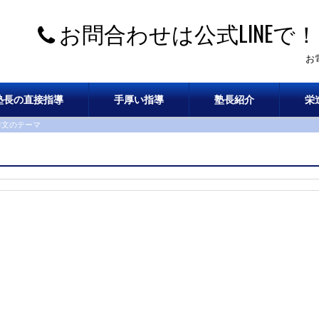
お問合わせは公式LINEで！
お
塾長の直接指導
手厚い指導
塾長紹介
栄
8作文のテーマ