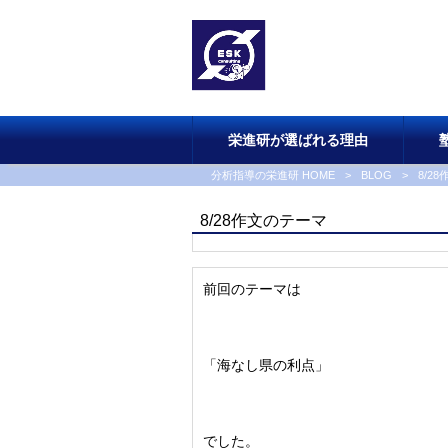
栄進研が選ばれる理由
分析指導の栄進研 HOME
>
BLOG
>
8/2
8/28作文のテーマ
前回のテーマは
「海なし県の利点」
でした。