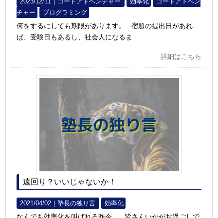
2023/12/11｜
コードアドベンチャー
効率化
コードアドベン
チャー
プログラミング
何をするにしても期限があります。 宿題の提出日があれ
ば、受験日もあるし、社会人になるま
詳細はこちら
遠回り？いいじゃないか！
2021/04/02｜
塾長の独り言
効率化
なんでも効率化を叫ばれる昨今、 皆さんいかがお過ごしで