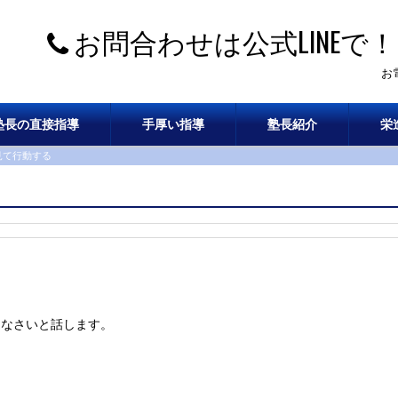
お問合わせは公式LINEで！
お
塾長の直接指導
手厚い指導
塾長紹介
栄
見て行動する
しなさいと話します。