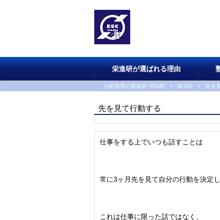
栄進研が選ばれる理由
分析指導の栄進研 HOME
>
BLOG
>
先を
先を見て行動する
仕事をする上でいつも話すことは
常に3ヶ月先を見て自分の行動を決定
これは仕事に限った話ではなく、