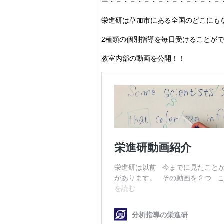
ー・－・－・－・－・－・－・－・－
栄進研は草加市にある全国のどこにも
2種類の個別指導を毎日受けることが
教室内部の動画を公開！！