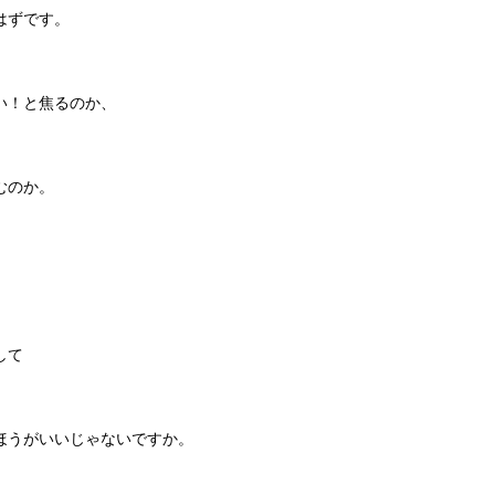
はずです。
い！と焦るのか、
むのか。
。
して
ほうがいいじゃないですか。