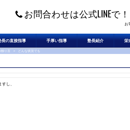
お問合わせは公式LINEで！
お
塾長の直接指導
手厚い指導
塾長紹介
栄
の独り言
>
どんな状況でも
ますし、