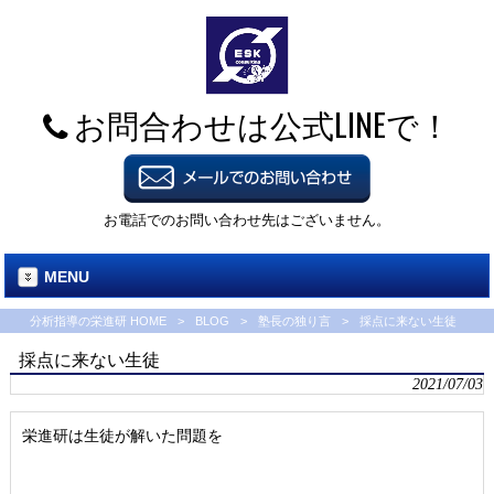
お問合わせは公式LINEで！
お電話でのお問い合わせ先はございません。
MENU
分析指導の栄進研 HOME
>
BLOG
>
塾長の独り言
>
採点に来ない生徒
採点に来ない生徒
2021/07/03
栄進研は生徒が解いた問題を