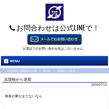
お問合わせは公式LINEで！
お電話でのお問い合わせ先はございません。
MENU
分析指導の栄進研 HOME
>
BLOG
>
志望校から逆算
志望校から逆算
2020/07/14
将来の夢がまだないなら