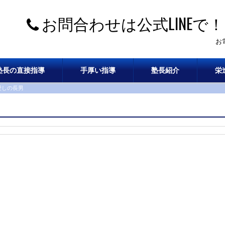
お問合わせは公式LINEで！
お
塾長の直接指導
手厚い指導
塾長紹介
栄
愛しの長男