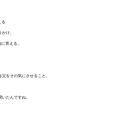
える
りかけ。
内に答える。
。
は父をその気にさせること。
聞いたんですね。