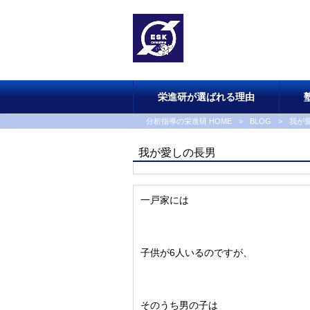
栄進研が選ばれる理由
分析指導の栄進研 HOME
>
BLOG
>
我が
我が愛しの長男
一戸家には
子供が6人いるのですが、
そのうち男の子は