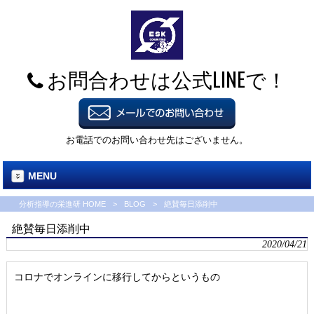
お問合わせは公式LINEで！
お電話でのお問い合わせ先はございません。
MENU
分析指導の栄進研 HOME
>
BLOG
>
絶賛毎日添削中
絶賛毎日添削中
2020/04/21
コロナでオンラインに移行してからというもの