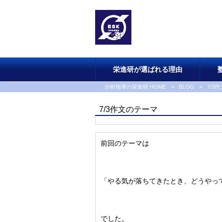
栄進研が選ばれる理由
分析指導の栄進研 HOME
>
BLOG
>
7/3
7/3作文のテーマ
前回のテーマは
「やる気が落ちてきたとき、どうやっ
でした。