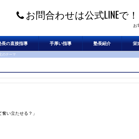
お問合わせは公式LINEで！
お
塾長の直接指導
手厚い指導
塾長紹介
栄
作文のテーマ
て奮い立たせる？」