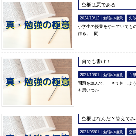
空欄は悪である
2024/10/12｜
勉強の極意
失
小学生の授業をやっていても
作る。 間
何でも書け！
2021/10/01｜
勉強の極意
白
問題を読んで、 さて何しよ
も思いつか
空欄はなんだ？答えてみ
2021/06/01｜
勉強の極意
空