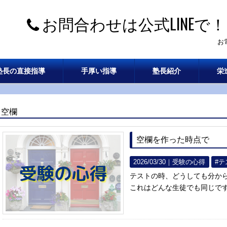
お問合わせは公式LINEで！
お
塾長の直接指導
手厚い指導
塾長紹介
栄
空欄
空欄を作った時点で
2026/03/30｜
受験の心得
#
テストの時、どうしても分か
これはどんな生徒でも同じです。