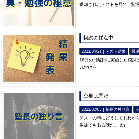
返却されたテストを見て 驚
模試の採点中
2021/04/21｜
テスト結果
模
18日の日曜日に実施した模試
丸付けを
空欄は悪だ
2021/02/03｜
塾長の独り言
テストの時にどうしてもわか
生徒でもある話だ。 &n