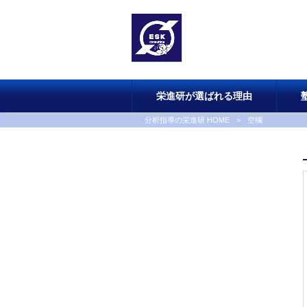
栄進研が選ばれる理由
分析指導の栄進研 HOME
>
空欄