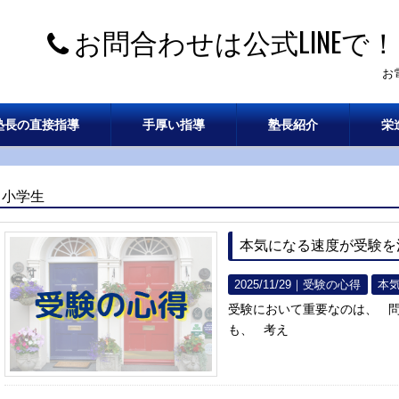
お問合わせは公式LINEで！
お
塾長の直接指導
手厚い指導
塾長紹介
栄
小学生
本気になる速度が受験を
2025/11/29｜
受験の心得
本
受験において重要なのは、 
も、 考え