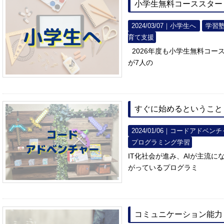
小学生無料コーススター
2024/03/07｜
小学生へ
学習
育て支援
2026年度も小学生無料コー
が7人の
すぐに始めるということ
2024/01/06｜
コードアドベンチ
プログラミング学習
IT化社会が進み、AIが主流
がっているプログラミ
コミュニケーション能力