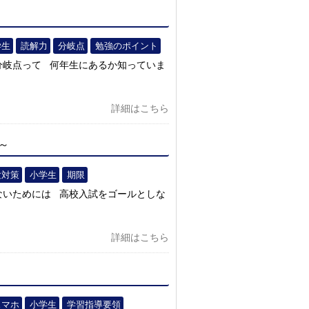
学生
読解力
分岐点
勉強のポイント
分岐点って 何年生にあるか知っていま
詳細はこちら
～
験対策
小学生
期限
ないためには 高校入試をゴールとしな
詳細はこちら
スマホ
小学生
学習指導要領