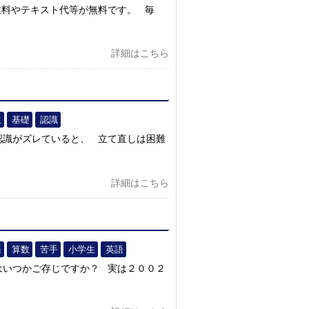
業料やテキスト代等が無料です。 毎
詳細はこちら
生
基礎
認識
認識がズレていると、 立て直しは困難
詳細はこちら
語
算数
苦手
小学生
英語
はいつかご存じですか？ 実は２００２