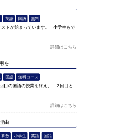
生
英語
国語
無料
テストが始まっています。 小学生もで
詳細はこちら
用を
生
国語
無料コース
2回目の国語の授業を終え、 ２回目と
詳細はこちら
理由
算数
小学生
英語
国語