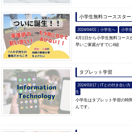
小学生無料コーススター
2024/04/02｜
小学生へ
小学
4月1日から小学生無料コース
早いご家庭がすでに4組
タブレット学習
2024/03/17｜
ITとの付き合い方
生
小学生はタブレット学習の時
んです。