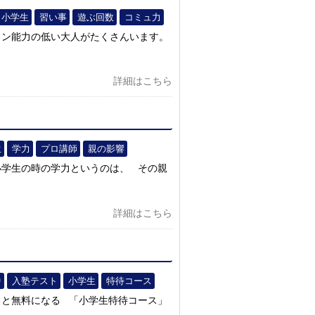
小学生
習い事
遊ぶ回数
コミュ力
ョン能力の低い大人がたくさんいます。
詳細はこちら
生
学力
プロ講師
親の影響
小学生の時の学力というのは、 その親
詳細はこちら
中
入塾テスト
小学生
特待コース
ると無料になる 「小学生特待コース」