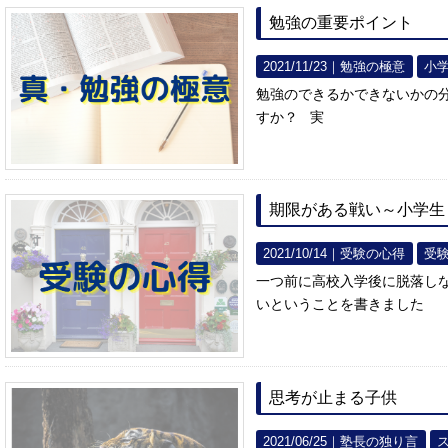
勉強の重要ポイント
2021/11/23｜
勉強の極意
小
勉強のできるかできないかの
すか？ 実
期限がある戦い～小学生
2021/10/14｜
受験の心得
受
一つ前に高校入学後に脱落し
いということを書きました
思考が止まる子供
2021/06/25｜
塾長の独り言