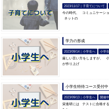
2023/11/17｜
子育てについて
今の時代、 コミュニケーシ
ネットの
学力の形成
2023/09/14｜
小学生へ
小学
厳しい言い方をしますが、 
が作り上げ
小学生特待コース受付中
2023/09/13｜
小学生へ
開催
栄進研には テストに合格す