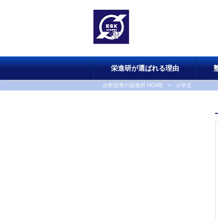
栄進研が選ばれる理由
分析指導の栄進研 HOME
>
小学生