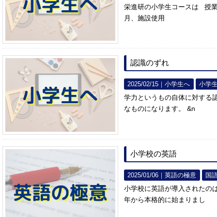
栄進研の小学生コースは 授
月、施設使用
認識のずれ
2025/02/15｜
小学生へ
小学
学力というもの自体に対する
なものになります。 &n
小学校の英語
2025/01/06｜
英語の極意
国
小学校に英語が導入されたの
年から本格的に始まりまし