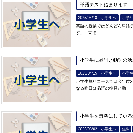
単語テスト始まります
2025/04/18｜
小学生へ
小学
英語の授業ではどんどん単語
す。 栄進
小学生に品詞と動詞の活
2025/04/15｜
小学生へ
小学
小学生無料コースでは今年度
なる昨日は品詞の復習と動
小学生を無料にしている
2025/03/02｜
小学生へ
無料