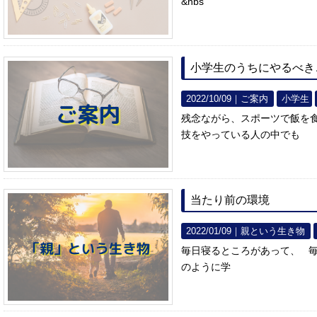
&nbs
小学生のうちにやるべき
2022/10/09｜
ご案内
小学生
残念ながら、スポーツで飯を
技をやっている人の中でも
当たり前の環境
2022/01/09｜
親という生き物
毎日寝るところがあって、 
のように学